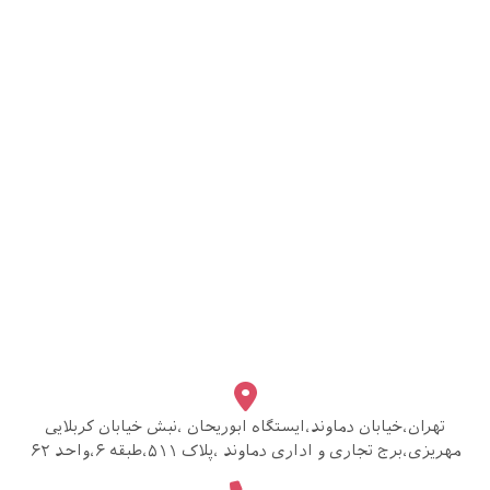
تهران،خیابان دماوند،ایستگاه ابوریحان ،نبش خیابان کربلایی
مهریزی،برج تجاری و اداری دماوند ،پلاک ۵۱۱،طبقه ۶،واحد ۶۲